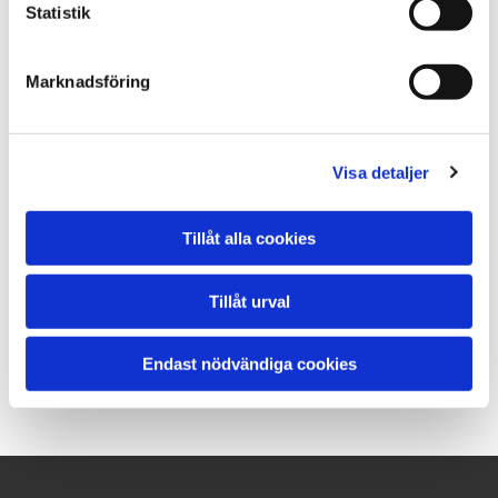
Statistik
KONTAKTA MIG ANGÅENDE DENNA PRODUKT
Marknadsföring
Elvakum pump
Visa detaljer
1-fas
lyftkapacitet 250kg
Tillåt alla cookies
Ange nr: 3111
Tillåt urval
.
Pris: Ring eller maila
Endast nödvändiga cookies