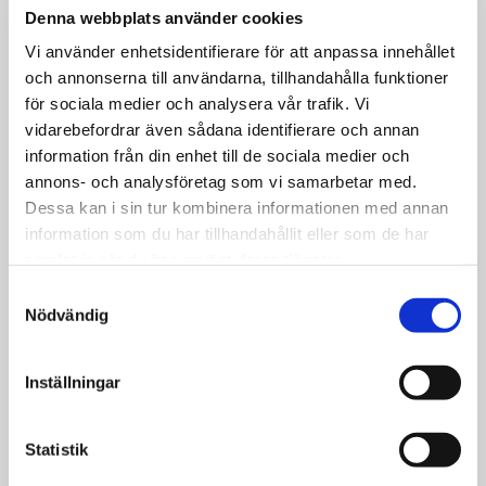
Denna webbplats använder cookies
Vi använder enhetsidentifierare för att anpassa innehållet
och annonserna till användarna, tillhandahålla funktioner
Företag
för sociala medier och analysera vår trafik. Vi
vidarebefordrar även sådana identifierare och annan
information från din enhet till de sociala medier och
E-post*
annons- och analysföretag som vi samarbetar med.
Dessa kan i sin tur kombinera informationen med annan
information som du har tillhandahållit eller som de har
samlat in när du har använt deras tjänster.
Telefon*
Samtyckesval
Nödvändig
Produktnamn
Inställningar
Statistik
Meddelande