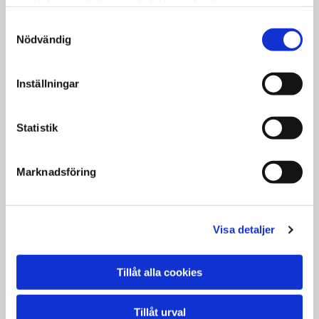
samlat in när du har använt deras tjänster.
Samtyckesval
Nödvändig
Flytt/montering av
Flyttning av
Inställningar
Brandsåg
Autoclavetank +
Lamellinje
Statistik
Marknadsföring
Visa detaljer
Tillåt alla cookies
Tillåt urval