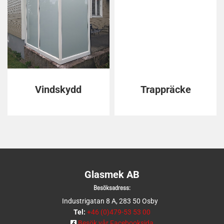
Vindskydd
Trappräcke
Glasmek AB
Besöksadress:
Industrigatan 8 A, 283 50 Osby
Tel:
+46 (0)479-53 53 00
Besök vår Facebooksida
