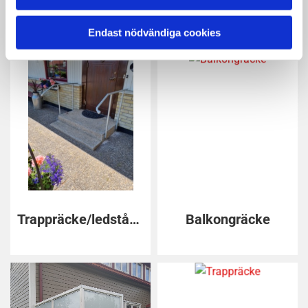
Projektbilder
Trappa/lastkaj
Endast nödvändiga cookies
Trappräcke/ledstång
Balkongräcke