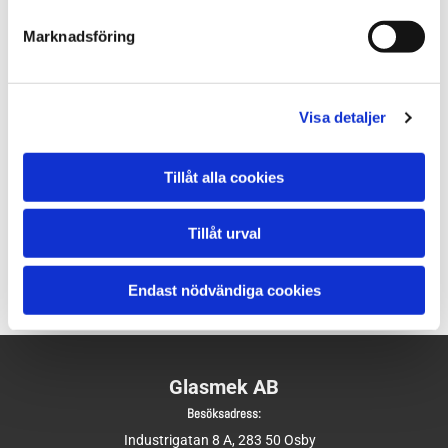
Marknadsföring
KONTAKTA MIG ANGÅENDE DENNA PRODUKT
Visa detaljer
Höjd: 490mm
Tillåt alla cookies
Rymmer 225 Liter
Pris: 2.000:-
Tillåt urval
Endast nödvändiga cookies
Glasmek AB
Besöksadress:
Industrigatan 8 A, 283 50 Osby