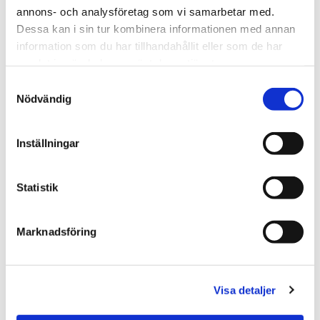
annons- och analysföretag som vi samarbetar med.
Dessa kan i sin tur kombinera informationen med annan
information som du har tillhandahållit eller som de har
samlat in när du har använt deras tjänster.
Samtyckesval
Nödvändig
TRAFO
Inställningar
Statistik
KONTAKTA MIG ANGÅENDE DENNA PRODUKT
Marknadsföring
Trafo 240/380V Invent 2386. Pris: Ring eller maila.
Visa detaljer