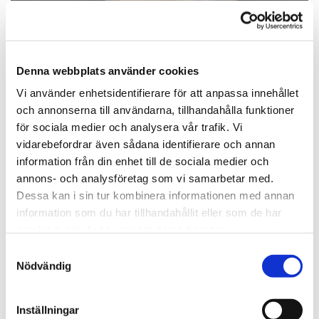
Denna webbplats använder cookies
Vi använder enhetsidentifierare för att anpassa innehållet
och annonserna till användarna, tillhandahålla funktioner
för sociala medier och analysera vår trafik. Vi
vidarebefordrar även sådana identifierare och annan
information från din enhet till de sociala medier och
annons- och analysföretag som vi samarbetar med.
Dessa kan i sin tur kombinera informationen med annan
information som du har tillhandahållit eller som de har
samlat in när du har använt deras tjänster.
Samtyckesval
Nödvändig
TILT 180GRADER
Inställningar