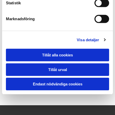
Statistik
KONTAKTA MIG ANGÅENDE DENNA PRODUKT
Marknadsföring
Fabrikat: P.Olssons
Visa detaljer
Modell: HDSU 150
Arb.bredd: 150 cm
Tillåt alla cookies
Totalbredd: 165 cm
Vikt: 230kg
Tillåt urval
.
Pris: 25.000:-
Endast nödvändiga cookies