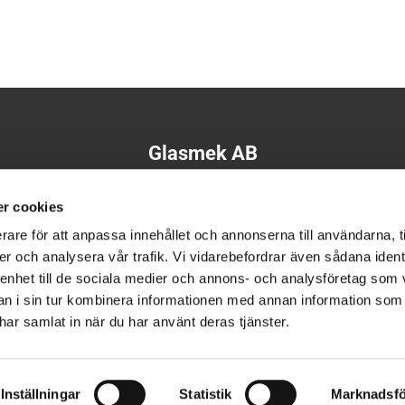
Glasmek AB
Besöksadress:
r cookies
Industrigatan 8 A, 283 50 Osby
Tel:
+46 (0)479-53 53 00
rare för att anpassa innehållet och annonserna till användarna, t
Besök vår Facebooksida

er och analysera vår trafik. Vi vidarebefordrar även sådana ident
Alla priser är exklusive moms - All prices are excluding VAT
 enhet till de sociala medier och annons- och analysföretag som 
 i sin tur kombinera informationen med annan information som
e har samlat in när du har använt deras tjänster.
Integritet & cookies
Inställningar
Statistik
Marknadsfö