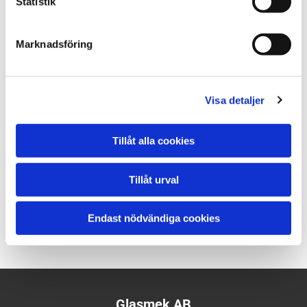
Statistik
NR:104
Marknadsföring
KONTAKTA MIG ANGÅENDE DENNA PRODUKT
Visa detaljer
Längd: 1500 mm
Bredd: 750 mm
Tillåt alla cookies
Lasthöjd: 1450 mm
Lastbredd: 400 mm
Tillåt urval
Pris: Ring eller maila
Endast nödvändiga cookies
Glasmek AB