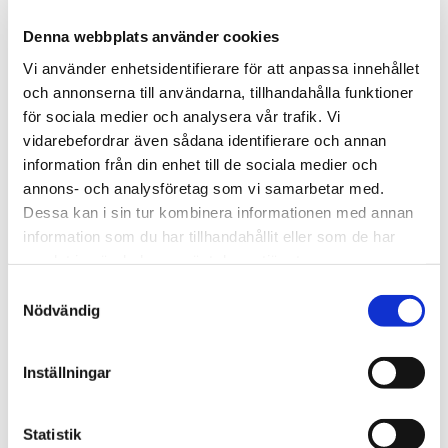
Denna webbplats använder cookies
Vi använder enhetsidentifierare för att anpassa innehållet
och annonserna till användarna, tillhandahålla funktioner
för sociala medier och analysera vår trafik. Vi
vidarebefordrar även sådana identifierare och annan
information från din enhet till de sociala medier och
annons- och analysföretag som vi samarbetar med.
Dessa kan i sin tur kombinera informationen med annan
information som du har tillhandahållit eller som de har
samlat in när du har använt deras tjänster.
Samtyckesval
Nödvändig
Inställningar
FÖRHÖJNING TILL MINIVAGN
Statistik