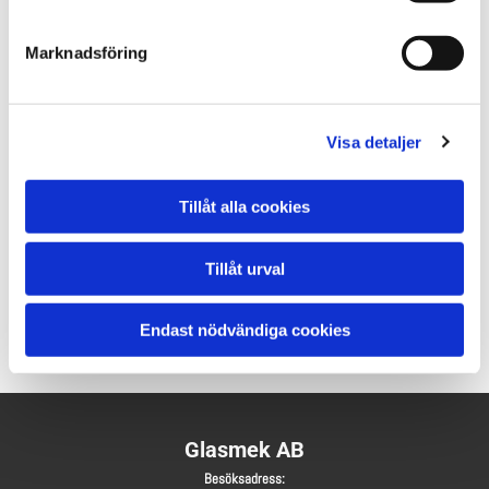
Marknadsföring
KONTAKTA MIG ANGÅENDE DENNA PRODUKT
Visa detaljer
Passar till vår lilla Minivagn
finns olika lägen att höja ryggen, men som max upp till 1300
Tillåt alla cookies
mm
.
Tillåt urval
Pris: 750:-/st
Endast nödvändiga cookies
Glasmek AB
Besöksadress: